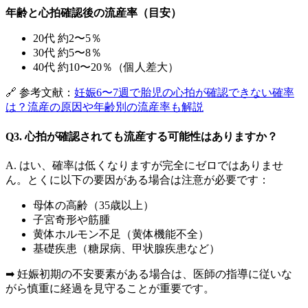
年齢と心拍確認後の流産率（目安）
20代 約2〜5％
30代 約5〜8％
40代 約10〜20％（個人差大）
🔗 参考文献：
妊娠6〜7週で胎児の心拍が確認できない確率
は？流産の原因や年齢別の流産率も解説
Q3. 心拍が確認されても流産する可能性はありますか？
A. はい、確率は低くなりますが完全にゼロではありませ
ん。とくに以下の要因がある場合は注意が必要です：
母体の高齢（35歳以上）
子宮奇形や筋腫
黄体ホルモン不足（黄体機能不全）
基礎疾患（糖尿病、甲状腺疾患など）
➡ 妊娠初期の不安要素がある場合は、医師の指導に従いな
がら慎重に経過を見守ることが重要です。