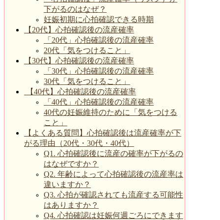
下がるのはなぜ？
妊娠初期に心拍確認できる時期
【20代】心拍確認後の流産確率
「20代」心拍確認後の流産確率
20代「気をつけること」
【30代】心拍確認後の流産確率
「30代」心拍確認後の流産確率
30代「気をつけること」
【40代】心拍確認後の流産確率
「40代」心拍確認後の流産確率
40代の妊娠維持のために「気をつける
こと」
【よくある質問】心拍確認後は流産確率が下
がる理由（20代・30代・40代）
Q1. 心拍確認後に流産の確率が下がるの
はなぜですか？
Q2. 年齢によって心拍確認後の流産率は
違いますか？
Q3. 心拍が確認されても流産する可能性
はありますか？
Q4. 心拍確認は妊娠何週ごろにできます