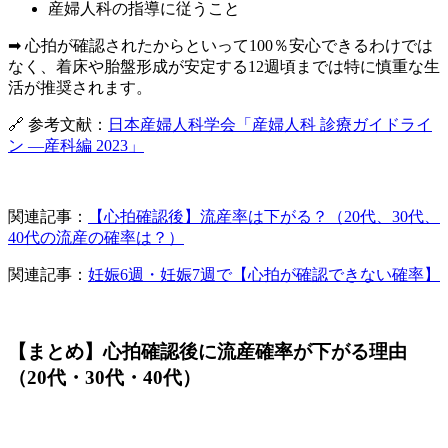
産婦人科の指導に従うこと
➡ 心拍が確認されたからといって100％安心できるわけでは
なく、着床や胎盤形成が安定する12週頃までは特に慎重な生
活が推奨されます。
🔗 参考文献：
日本産婦人科学会「産婦人科 診療ガイドライ
ン ―産科編 2023」
関連記事：
【心拍確認後】流産率は下がる？（20代、30代、
40代の流産の確率は？）
関連記事：
妊娠6週・妊娠7週で【心拍が確認できない確率】
【まとめ】心拍確認後に流産確率が下がる理由
（20代・30代・40代）