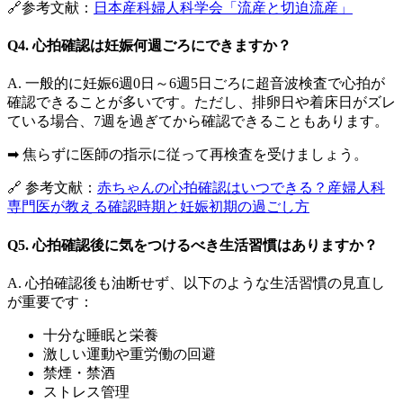
🔗参考文献：
日本産科婦人科学会「流産と切迫流産」
Q4. 心拍確認は妊娠何週ごろにできますか？
A. 一般的に妊娠6週0日～6週5日ごろに超音波検査で心拍が
確認できることが多いです。ただし、排卵日や着床日がズレ
ている場合、7週を過ぎてから確認できることもあります。
➡ 焦らずに医師の指示に従って再検査を受けましょう。
🔗 参考文献：
赤ちゃんの心拍確認はいつできる？産婦人科
専門医が教える確認時期と妊娠初期の過ごし方
Q5. 心拍確認後に気をつけるべき生活習慣はありますか？
A. 心拍確認後も油断せず、以下のような生活習慣の見直し
が重要です：
十分な睡眠と栄養
激しい運動や重労働の回避
禁煙・禁酒
ストレス管理