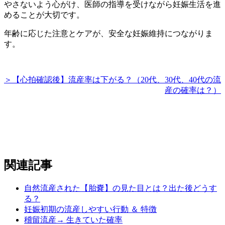
やさないよう心がけ、医師の指導を受けながら妊娠生活を進
めることが大切です。
年齢に応じた注意とケアが、安全な妊娠維持につながりま
す。
＞【心拍確認後】流産率は下がる？（20代、30代、40代の流
産の確率は？）
関連記事
自然流産された【胎嚢】の見た目とは？出た後どうす
る？
妊娠初期の流産しやすい行動 ＆ 特徴
稽留流産→ 生きていた確率