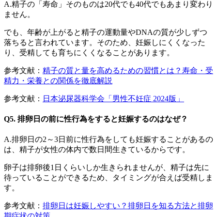
A.精子の「寿命」そのものは20代でも40代でもあまり変わり
ません。
でも、年齢が上がると精子の運動量やDNAの質が少しずつ
落ちると言われています。そのため、妊娠しにくくなった
り、受精しても育ちにくくなることがあります。
参考文献：
精子の質と量を高めるための習慣とは？寿命・受
精力・栄養との関係を徹底解説
参考文献：
日本泌尿器科学会「男性不妊症 2024版」
Q5. 排卵日の前に性行為をすると妊娠するのはなぜ？
A.排卵日の2～3日前に性行為をしても妊娠することがあるの
は、精子が女性の体内で数日間生きているからです。
卵子は排卵後1日くらいしか生きられませんが、精子は先に
待っていることができるため、タイミングが合えば受精しま
す。
参考文献：
排卵日は妊娠しやすい？排卵日を知る方法と排卵
期症状の対策