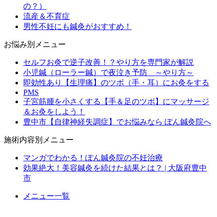
の？）
流産＆不育症
男性不妊にも鍼灸がおすすめ！
お悩み別メニュー
セルフお灸で逆子改善！？やり方を専門家が解説
小児鍼（ローラー鍼）で夜泣き予防 ～やり方～
即効性あり【生理痛】のツボ（手・耳）にお灸をする
PMS
子宮筋腫を小さくする【手＆足のツボ】にマッサージ
＆お灸をしよう！
豊中市【自律神経失調症】でお悩みなら ぽん鍼灸院へ
施術内容別メニュー
マンガでわかる！ぽん鍼灸院の不妊治療
効果絶大！美容鍼灸を続けた結果とは？ | 大阪府豊中
市
メニュー一覧