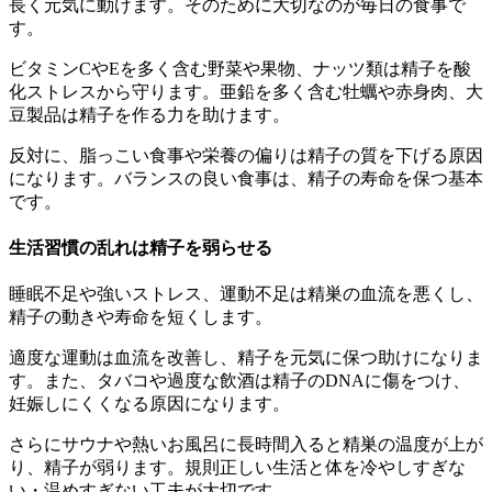
長く元気に動けます。そのために大切なのが毎日の食事で
す。
ビタミンCやEを多く含む野菜や果物、ナッツ類は精子を酸
化ストレスから守ります。亜鉛を多く含む牡蠣や赤身肉、大
豆製品は精子を作る力を助けます。
反対に、脂っこい食事や栄養の偏りは精子の質を下げる原因
になります。バランスの良い食事は、精子の寿命を保つ基本
です。
生活習慣の乱れは精子を弱らせる
睡眠不足や強いストレス、運動不足は精巣の血流を悪くし、
精子の動きや寿命を短くします。
適度な運動は血流を改善し、精子を元気に保つ助けになりま
す。また、タバコや過度な飲酒は精子のDNAに傷をつけ、
妊娠しにくくなる原因になります。
さらにサウナや熱いお風呂に長時間入ると精巣の温度が上が
り、精子が弱ります。規則正しい生活と体を冷やしすぎな
い・温めすぎない工夫が大切です。