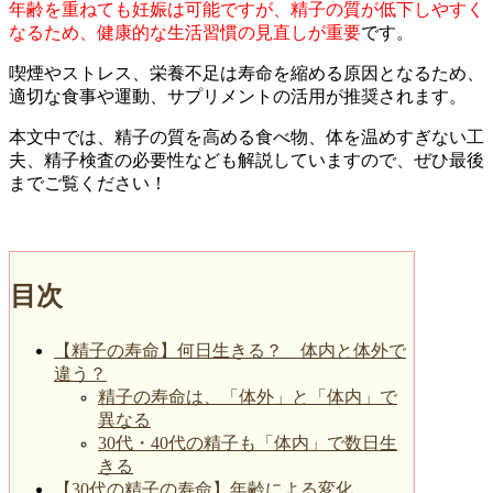
年齢を重ねても妊娠は可能ですが、精子の質が低下しやすく
なるため、健康的な生活習慣の見直しが重要
です。
喫煙やストレス、栄養不足は寿命を縮める原因となるため、
適切な食事や運動、サプリメントの活用が推奨されます。
本文中では、精子の質を高める食べ物、体を温めすぎない工
夫、精子検査の必要性なども解説していますので、ぜひ最後
までご覧ください！
目次
【精子の寿命】何日生きる？ 体内と体外で
違う？
精子の寿命は、「体外」と「体内」で
異なる
30代・40代の精子も「体内」で数日生
きる
【30代の精子の寿命】年齢による変化