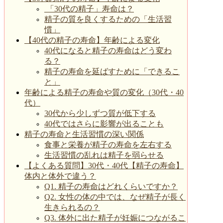
「30代の精子」寿命は？
精子の質を良くするための「生活習
慣」
【40代の精子の寿命】年齢による変化
40代になると精子の寿命はどう変わ
る？
精子の寿命を延ばすために「できるこ
と」
年齢による精子の寿命や質の変化（30代・40
代）
30代から少しずつ質が低下する
40代ではさらに影響が出ることも
精子の寿命と生活習慣の深い関係
食事と栄養が精子の寿命を左右する
生活習慣の乱れは精子を弱らせる
【よくある質問】30代・40代【精子の寿命】
体内と体外で違う？
Q1. 精子の寿命はどれくらいですか？
Q2. 女性の体の中では、なぜ精子が長く
生きられるの？
Q3. 体外に出た精子が妊娠につながるこ