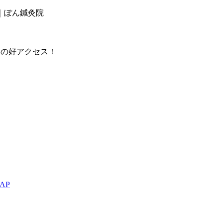
｜ぽん鍼灸院
分の好アクセス！
AP