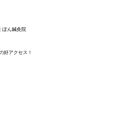
｜ぽん鍼灸院
分の好アクセス！