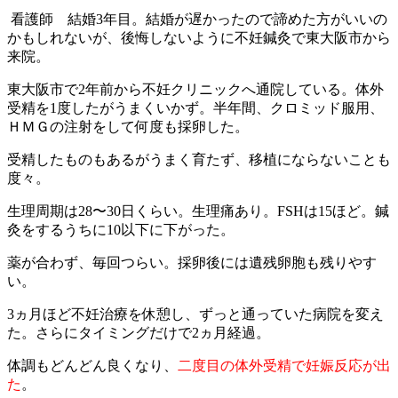
看護師 結婚3年目。
結婚が遅かったので諦めた方がいいの
かもしれないが、後悔しないように不妊鍼灸で東大阪市から
来院。
東大阪市で2年前から不妊クリニックへ通院している。体外
受精を1度したがうまくいかず。
半年間、クロミッド服用、
ＨＭＧの注射をして何度も採卵した。
受精したものもあるがうまく育たず、移植にならないことも
度々。
生理周期は28〜30日くらい。生理痛あり。
FSHは15ほど。鍼
灸をするうちに10以下に下がった。
薬が合わず、毎回つらい。採卵後には遺残卵胞も残りやす
い。
3ヵ月ほど不妊治療を休憩し、ずっと通っていた病院を変え
た。さらにタイミングだけで2ヵ月経過。
体調もどんどん良くなり、
二度目の体外受精で妊娠反応が出
た
。