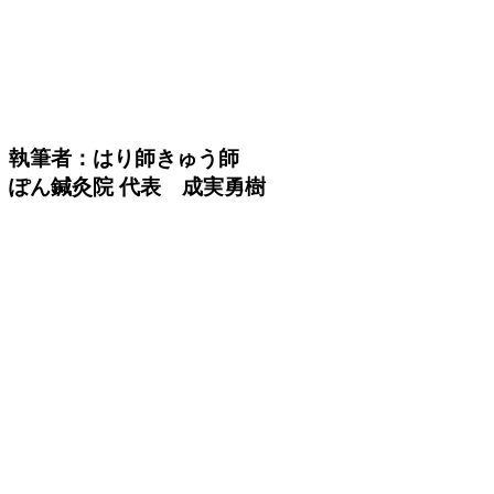
執筆者：はり師きゅう師
ぽん鍼灸院 代表 成実勇樹