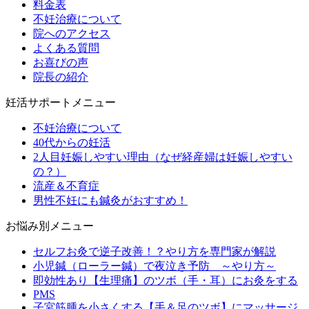
料金表
不妊治療について
院へのアクセス
よくある質問
お喜びの声
院長の紹介
妊活サポートメニュー
不妊治療について
40代からの妊活
2人目妊娠しやすい理由（なぜ経産婦は妊娠しやすい
の？）
流産＆不育症
男性不妊にも鍼灸がおすすめ！
お悩み別メニュー
セルフお灸で逆子改善！？やり方を専門家が解説
小児鍼（ローラー鍼）で夜泣き予防 ～やり方～
即効性あり【生理痛】のツボ（手・耳）にお灸をする
PMS
子宮筋腫を小さくする【手＆足のツボ】にマッサージ