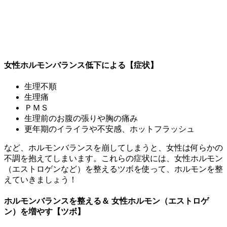
女性ホルモンバランス低下による【症状】
生理不順
生理痛
ＰＭＳ
生理前のお腹の張りや胸の痛み
更年期のイライラや不安感、ホットフラッシュ
など、ホルモンバランスを崩してしまうと、女性は何らかの
不調を抱えてしまいます。これらの症状には、女性ホルモン
（エストロゲンなど）を整えるツボを使って、ホルモンを整
えていきましょう！
ホルモンバランスを整える＆ 女性ホルモン（エストロゲ
ン）を増やす【ツボ】