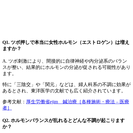
Q1. ツボ押しで本当に女性ホルモン（エストロゲン）は増え
ますか？
A. ツボ刺激により、間接的に自律神経や内分泌系のバラン
スが整い、結果的にホルモンの分泌が促される可能性があり
ます。
特に「三陰交」や「関元」などは、婦人科系の不調に効果が
あるとされ、東洋医学の文献でも広く紹介されています。
参考文献：
厚生労働省ejim 鍼治療［各種施術・療法 – 医療
者］
Q2. ホルモンバランスが乱れるとどんな不調が起こります
か？