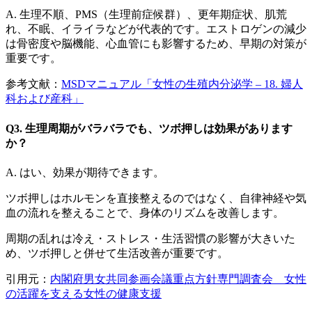
A. 生理不順、PMS（生理前症候群）、更年期症状、肌荒
れ、不眠、イライラなどが代表的です。エストロゲンの減少
は骨密度や脳機能、心血管にも影響するため、早期の対策が
重要です。
参考文献：
MSDマニュアル「女性の生殖内分泌学 – 18. 婦人
科および産科」
Q3. 生理周期がバラバラでも、ツボ押しは効果があります
か？
A. はい、効果が期待できます。
ツボ押しはホルモンを直接整えるのではなく、自律神経や気
血の流れを整えることで、身体のリズムを改善します。
周期の乱れは冷え・ストレス・生活習慣の影響が大きいた
め、ツボ押しと併せて生活改善が重要です。
引用元：
内閣府男女共同参画会議重点方針専門調査会 女性
の活躍を支える女性の健康支援