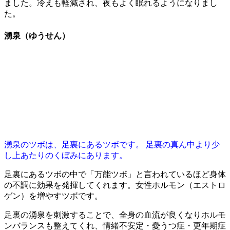
ました。冷えも軽減され、夜もよく眠れるようになりまし
た。
湧泉（ゆうせん）
湧泉のツボは、足裏にあるツボです。 足裏の真ん中より少
し上あたりのくぼみにあります。
足裏にあるツボの中で「万能ツボ」と言われているほど身体
の不調に効果を発揮してくれます。女性ホルモン（エストロ
ゲン）を増やすツボです。
足裏の湧泉を刺激することで、全身の血流が良くなりホルモ
ンバランスも整えてくれ、情緒不安定・憂うつ症・更年期症