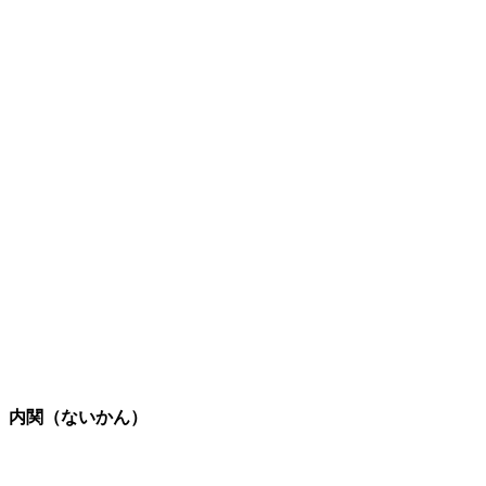
内関（ないかん）