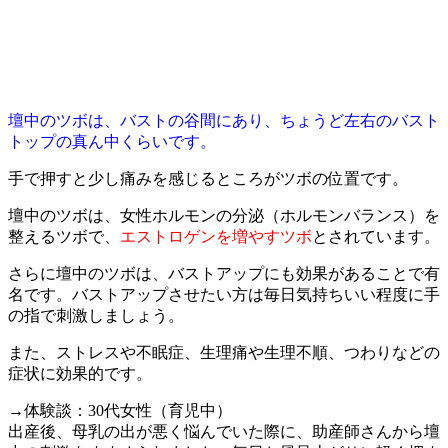
壇中のツボは、バストの谷間にあり、ちょうど左右のバスト
トップの真ん中くらいです。
手で押すと少し痛みを感じるところがツボの位置です。
壇中のツボは、女性ホルモンの分泌（ホルモンバランス）を
整えるツボで、
エストロゲンを増やすツボ
とされています。
さらに壇中のツボは、バストアップにも効果があることで有
名です。バストアップさせたい方は毎日気持ちいい程度に手
の指で刺激しましょう。
また、ストレスや不眠症、生理痛や生理不順、つわりなどの
症状に効果的です。
→体験談：30代女性（育児中）
出産後、母乳の出が悪く悩んでいた際に、助産師さんから壇