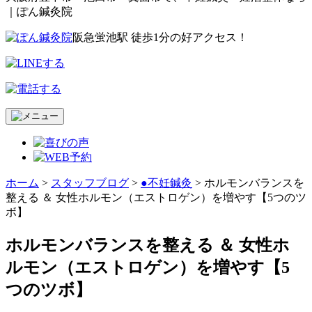
｜ぽん鍼灸院
阪急蛍池駅 徒歩1分の好アクセス！
ホーム
>
スタッフブログ
>
●不妊鍼灸
>
ホルモンバランスを
整える ＆ 女性ホルモン（エストロゲン）を増やす【5つのツ
ボ】
ホルモンバランスを整える ＆ 女性ホ
ルモン（エストロゲン）を増やす【5
つのツボ】