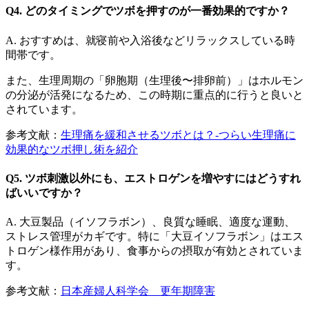
Q4. どのタイミングでツボを押すのが一番効果的ですか？
A. おすすめは、就寝前や入浴後などリラックスしている時
間帯です。
また、生理周期の「卵胞期（生理後〜排卵前）」はホルモン
の分泌が活発になるため、この時期に重点的に行うと良いと
されています。
参考文献：
生理痛を緩和させるツボとは？‐つらい生理痛に
効果的なツボ押し術を紹介
Q5. ツボ刺激以外にも、エストロゲンを増やすにはどうすれ
ばいいですか？
A. 大豆製品（イソフラボン）、良質な睡眠、適度な運動、
ストレス管理がカギです。特に「大豆イソフラボン」はエス
トロゲン様作用があり、食事からの摂取が有効とされていま
す。
参考文献：
日本産婦人科学会 更年期障害