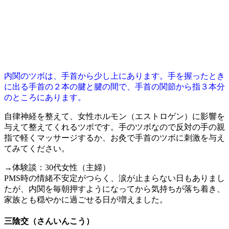
内関のツボは、手首から少し上にあります。手を握ったとき
に出る手首の２本の腱と腱の間で、手首の関節から指３本分
のところにあります。
自律神経を整えて、女性ホルモン（エストロゲン）に影響を
与えて整えてくれるツボです。手のツボなので反対の手の親
指で軽くマッサージするか、お灸で手首のツボに刺激を与え
てみてください。
→体験談：30代女性（主婦）
PMS時の情緒不安定がつらく、涙が止まらない日もありまし
たが、内関を毎朝押すようになってから気持ちが落ち着き、
家族とも穏やかに過ごせる日が増えました。
三陰交（さんいんこう）