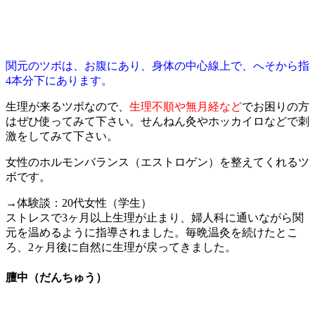
関元のツボは、お腹にあり、身体の中心線上で、へそから指
4本分下にあります。
生理が来るツボなので、
生理不順や無月経など
でお困りの方
はぜひ使ってみて下さい。せんねん灸やホッカイロなどで刺
激をしてみて下さい。
女性のホルモンバランス（エストロゲン）を整えてくれるツ
ボです。
→体験談：20代女性（学生）
ストレスで3ヶ月以上生理が止まり、婦人科に通いながら関
元を温めるように指導されました。毎晩温灸を続けたとこ
ろ、2ヶ月後に自然に生理が戻ってきました。
膻中（だんちゅう）