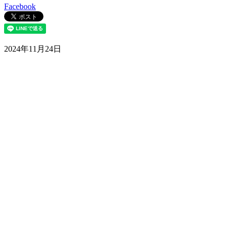
Facebook
2024年11月24日