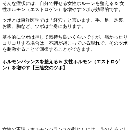
そんな症状には、自分で押せる女性ホルモンを整える＆ 女
性ホルモン（エストロゲン）を増やすツボが効果的です。
ツボとは東洋医学では「経穴」と言います。手、足、足裏、
お腹、胸など、ツボは全身にあります。
基本的にツボは押して気持ち良いくらいですが、痛かったり
コリコリする場合は、不調が起こっている現れで、そのツボ
を刺激することで回復することができます。
ホルモンバランスを整える＆ 女性ホルモン（エストロゲ
ン）を増やす【三陰交のツボ】
女性の不調（ホルモンバランスの乱れ）には、足のくるぶし