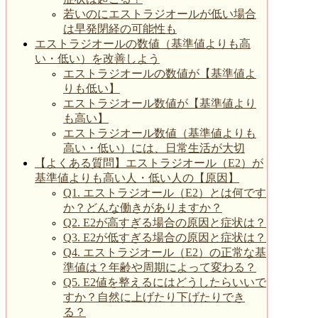
若いのにエストラジオールが低い場合
は早発閉経の可能性も
エストラジオールの数値（基準値よりも高
い・低い）を改善しよう
エストラジオールの数値が【基準値よ
りも低い】
エストラジオール数値が【基準値より
も高い】
エストラジオール数値（基準値よりも
高い・低い）には、日常生活が大切
【よくある質問】エストラジオール（E2）が
基準値よりも高い人・低い人の【原因】
Q1. エストラジオール（E2）とは何です
か？どんな働きがありますか？
Q2. E2が高すぎる場合の原因と症状は？
Q3. E2が低すぎる場合の原因と症状は？
Q4. エストラジオール（E2）の正常な基
準値は？年齢や周期によって変わる？
Q5. E2値を整えるにはどうしたらいいで
すか？自然に上げたり下げたりでき
る？