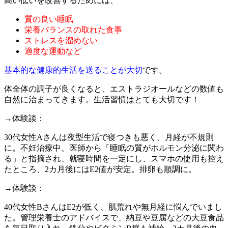
高い低いを改善するためには、
質の良い睡眠
栄養バランスの取れた食事
ストレスを溜めない
適度な運動など
基本的な健康的生活を送ることが大切
です。
体全体の調子が良くなると、エストラジオールなどの数値も
自然に治まってきます。生活習慣はとても大切です！
→体験談：
30代女性Aさんは夜型生活で寝つきも悪く、月経が不規則
に。不妊治療中、医師から「睡眠の質がホルモン分泌に関わ
る」と指摘され、就寝時間を一定にし、スマホの使用も控え
たところ、2カ月後にはE2値が安定。排卵も順調に。
→体験談：
40代女性BさんはE2が低く、肌荒れや無月経に悩んでいまし
た。管理栄養士のアドバイスで、納豆や豆腐などの大豆食品