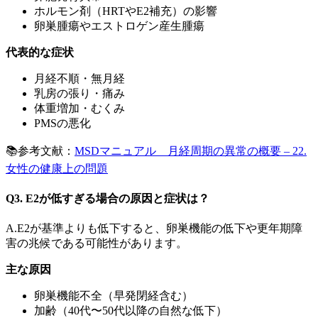
ホルモン剤（HRTやE2補充）の影響
卵巣腫瘍やエストロゲン産生腫瘍
代表的な症状
月経不順・無月経
乳房の張り・痛み
体重増加・むくみ
PMSの悪化
📚参考文献：
MSDマニュアル 月経周期の異常の概要 – 22.
女性の健康上の問題
Q3. E2が低すぎる場合の原因と症状は？
A.E2が基準よりも低下すると、卵巣機能の低下や更年期障
害の兆候である可能性があります。
主な原因
卵巣機能不全（早発閉経含む）
加齢（40代〜50代以降の自然な低下）