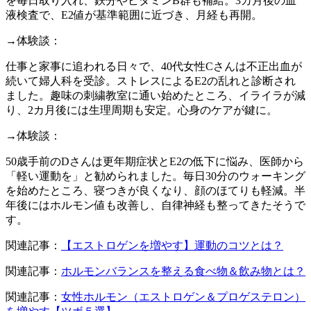
を毎日取り入れ、鉄分やビタミンB群も補給。3カ月後の血
液検査で、E2値が基準範囲に近づき、月経も再開。
→体験談：
仕事と家事に追われる日々で、40代女性Cさんは不正出血が
続いて婦人科を受診。ストレスによるE2の乱れと診断され
ました。趣味の刺繍教室に通い始めたところ、イライラが減
り、2カ月後には生理周期も安定。心身のケアが鍵に。
→体験談：
50歳手前のDさんは更年期症状とE2の低下に悩み、医師から
「軽い運動を」と勧められました。毎日30分のウォーキング
を始めたところ、寝つきが良くなり、顔のほてりも軽減。半
年後にはホルモン値も改善し、自律神経も整ってきたそうで
す。
関連記事：
【エストロゲンを増やす】運動のコツとは？
関連記事：
ホルモンバランスを整える食べ物＆飲み物とは？
関連記事：
女性ホルモン（エストロゲン＆プロゲステロン）