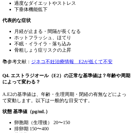
過度なダイエットやストレス
下垂体機能低下
代表的な症状
月経が止まる・間隔が長くなる
ホットフラッシュ、ほてり
不眠・イライラ・落ち込み
骨粗しょう症リスクの上昇
📚参考文献：
ジネコ不妊治療情報 E2が低くて不安
Q4. エストラジオール（E2）の正常な基準値は？年齢や周期
によって変わる？
A.E2の基準値は、年齢・生理周期・閉経の有無などによっ
て変動します。以下は一般的な目安です。
状態 基準値（pg/mL）
卵胞期（生理後） 20〜150
排卵期 150〜400