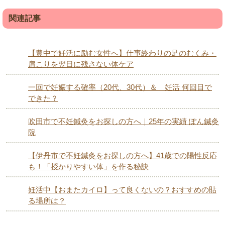
関連記事
【豊中で妊活に励む女性へ】仕事終わりの足のむくみ・
肩こりを翌日に残さない体ケア
一回で妊娠する確率（20代、30代）＆ 妊活 何回目で
できた？
吹田市で不妊鍼灸をお探しの方へ｜25年の実績 ぽん鍼灸
院
【伊丹市で不妊鍼灸をお探しの方へ】41歳での陽性反応
も！「授かりやすい体」を作る秘訣
妊活中【おまたカイロ】って良くないの？おすすめの貼
る場所は？