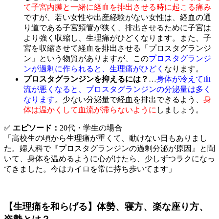
て子宮内膜と一緒に経血を排出させる時に起こる痛み
ですが、若い女性や出産経験がない女性は、経血の通
り道である子宮頚管が狭く、排出させるために子宮は
より強く収縮し、生理痛がひどくなります。また、子
宮を収縮させて経血を排出させる「プロスタグランジ
ン」という物質がありますが、この
プロスタグランジ
ンが過剰に作られると、生理痛がひどく
なります。
プロスタグランジンを抑えるには？
…
身体が冷えて血
流が悪くなると、プロスタグランジンの分泌量は多く
なります
。少ない分泌量で経血を排出できるよう、
身
体は温かくして血流が滞らないように
しましょう。
✅
エピソード：
20代・学生の場合
「高校生の頃から生理痛が重くて、動けない日もありまし
た。婦人科で『プロスタグランジンの過剰分泌が原因』と聞
いて、身体を温めるように心がけたら、少しずつラクになっ
てきました。今はカイロを常に持ち歩いてます」
【生理痛を和らげる】体勢、寝方、楽な座り方、