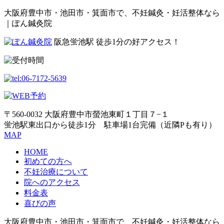
大阪府豊中市・池田市・箕面市で、不妊鍼灸・妊活整体なら
｜ぽん鍼灸院
阪急蛍池駅 徒歩1分の好アクセス！
〒560-0032 大阪府豊中市螢池東町１丁目７−１
蛍池駅東出口から徒歩1分 駐車場1台完備（近隣Pも有り）
MAP
HOME
初めての方へ
不妊治療について
院へのアクセス
料金表
喜びの声
大阪府豊中市・池田市・箕面市で、不妊鍼灸・妊活整体なら