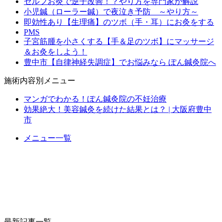
セルフお灸で逆子改善！？やり方を専門家が解説
小児鍼（ローラー鍼）で夜泣き予防 ～やり方～
即効性あり【生理痛】のツボ（手・耳）にお灸をする
PMS
子宮筋腫を小さくする【手＆足のツボ】にマッサージ
＆お灸をしよう！
豊中市【自律神経失調症】でお悩みなら ぽん鍼灸院へ
施術内容別メニュー
マンガでわかる！ぽん鍼灸院の不妊治療
効果絶大！美容鍼灸を続けた結果とは？ | 大阪府豊中
市
メニュー一覧
最新記事一覧