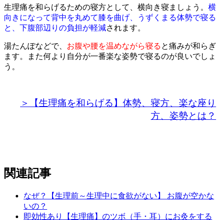
生理痛を和らげるための寝方として、横向き寝ましょう。
横
向きになって背中を丸めて膝を曲げ、うずくまる体勢で寝る
と、下腹部辺りの負担が軽減
されます。
湯たんぽなどで、
お腹や腰を温めながら寝る
と痛みが和らぎ
ます。また何より自分が一番楽な姿勢で寝るのが良いでしょ
う。
＞【生理痛を和らげる】体勢、寝方、楽な座り
方、姿勢とは？
関連記事
なぜ？【生理前～生理中に食欲がない】 お腹が空かな
いの？
即効性あり【生理痛】のツボ（手・耳）にお灸をする