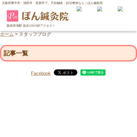
大阪府豊中市・池田市・箕面市で、不妊鍼灸・妊活整体なら｜ぽん鍼灸院
阪急蛍池駅 徒歩1分の好アクセス！
ホーム
>
スタッフブログ
記事一覧
Facebook