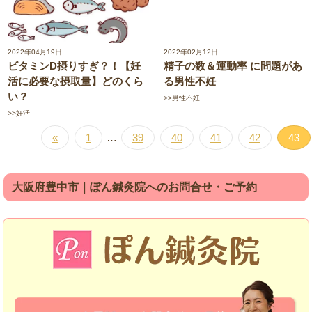
2022年04月19日
2022年02月12日
ビタミンD摂りすぎ？！【妊
精子の数＆運動率 に問題があ
活に必要な摂取量】どのくら
る男性不妊
い？
>>男性不妊
>>妊活
«
1
…
39
40
41
42
43
大阪府豊中市｜ぽん鍼灸院へのお問合せ・ご予約