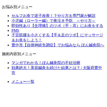
お悩み別メニュー
セルフお灸で逆子改善！？やり方を専門家が解説
小児鍼（ローラー鍼）で夜泣き予防 ～やり方～
即効性あり【生理痛】のツボ（手・耳）にお灸をする
PMS
子宮筋腫を小さくする【手＆足のツボ】にマッサージ
＆お灸をしよう！
豊中市【自律神経失調症】でお悩みなら ぽん鍼灸院へ
施術内容別メニュー
マンガでわかる！ぽん鍼灸院の不妊治療
効果絶大！美容鍼灸を続けた結果とは？ | 大阪府豊中
市
メニュー一覧