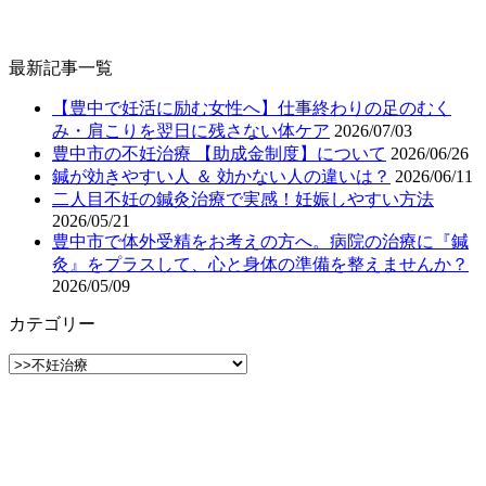
最新記事一覧
【豊中で妊活に励む女性へ】仕事終わりの足のむく
み・肩こりを翌日に残さない体ケア
2026/07/03
豊中市の不妊治療 【助成金制度】について
2026/06/26
鍼が効きやすい人 ＆ 効かない人の違いは？
2026/06/11
二人目不妊の鍼灸治療で実感！妊娠しやすい方法
2026/05/21
豊中市で体外受精をお考えの方へ。病院の治療に『鍼
灸』をプラスして、心と身体の準備を整えませんか？
2026/05/09
カテゴリー
カ
テ
ゴ
リ
ー