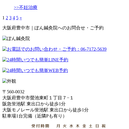
>>不妊治療
1
2
3
4
5
»
大阪府豊中市｜ぽん鍼灸院へのお問合せ・ご予約
〒560-0032
大阪府豊中市螢池東町１丁目７−１
阪急蛍池駅 東出口から徒歩1分
大阪モノレール蛍池駅 東出口から徒歩1分
駐車場1台完備（近隣Pも有り）