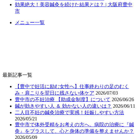
効果絶大！美容鍼灸を続けた結果とは？ | 大阪府豊中
市
メニュー一覧
最新記事一覧
【豊中で妊活に励む女性へ】仕事終わりの足のむく
み・肩こりを翌日に残さない体ケア
2026/07/03
豊中市の不妊治療 【助成金制度】について
2026/06/26
鍼が効きやすい人 ＆ 効かない人の違いは？
2026/06/11
二人目不妊の鍼灸治療で実感！妊娠しやすい方法
2026/05/21
豊中市で体外受精をお考えの方へ。病院の治療に『鍼
灸』をプラスして、心と身体の準備を整えませんか？
2026/05/09