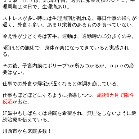
３６歳 Ｈ.Ｎ様、結婚8年目。過去に卵巣嚢腫のＯＰＥ。生
理周期は30日で、生理痛あり。
ストレスが多い時には生理周期が乱れる。
毎日仕事の帰りが
遅く、外食も多い。
あまり栄養のあるものを食べていない。
冷え性がひどく冬は苦手。
運動は、通勤時の15分歩くのみ。
5回ほどの施術で、身体が楽になってきていると実感され
る。
その後、子宮内膜にポリープ3か所みつかるが、ｏｐｅの必
要はない。
仕事での外食や帰宅が遅くなると体調を崩している。
仕事もほどほどにするように指導しつつ、
施術8カ月で陽性
反応
が出た。
妊娠中もしばらくは通院を希望され、無理をしないように継
続治療を伝えている。
川西市から来院多数！