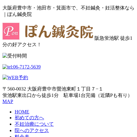
大阪府豊中市・池田市・箕面市で、不妊鍼灸・妊活整体なら
｜ぽん鍼灸院
阪急蛍池駅 徒歩1
分の好アクセス！
〒560-0032 大阪府豊中市螢池東町１丁目７−１
蛍池駅東出口から徒歩1分 駐車場1台完備（近隣Pも有り）
MAP
HOME
初めての方へ
不妊治療について
院へのアクセス
料金表