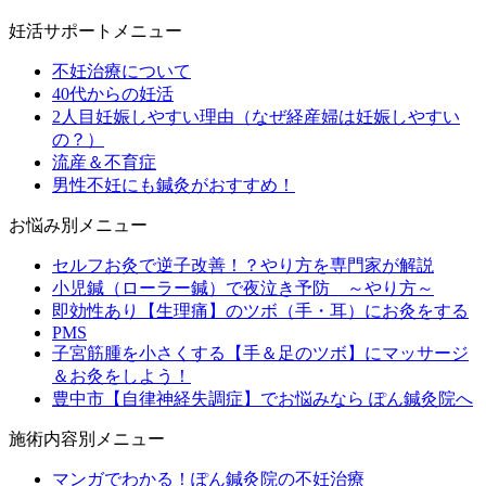
妊活サポートメニュー
不妊治療について
40代からの妊活
2人目妊娠しやすい理由（なぜ経産婦は妊娠しやすい
の？）
流産＆不育症
男性不妊にも鍼灸がおすすめ！
お悩み別メニュー
セルフお灸で逆子改善！？やり方を専門家が解説
小児鍼（ローラー鍼）で夜泣き予防 ～やり方～
即効性あり【生理痛】のツボ（手・耳）にお灸をする
PMS
子宮筋腫を小さくする【手＆足のツボ】にマッサージ
＆お灸をしよう！
豊中市【自律神経失調症】でお悩みなら ぽん鍼灸院へ
施術内容別メニュー
マンガでわかる！ぽん鍼灸院の不妊治療