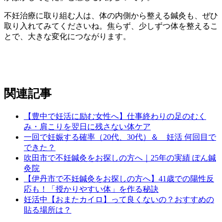
不妊治療に取り組む人は、体の内側から整える鍼灸も、ぜひ
取り入れてみてくださいね。焦らず、少しずつ体を整えるこ
とで、大きな変化につながります。
関連記事
【豊中で妊活に励む女性へ】仕事終わりの足のむく
み・肩こりを翌日に残さない体ケア
一回で妊娠する確率（20代、30代）＆ 妊活 何回目で
できた？
吹田市で不妊鍼灸をお探しの方へ｜25年の実績 ぽん鍼
灸院
【伊丹市で不妊鍼灸をお探しの方へ】41歳での陽性反
応も！「授かりやすい体」を作る秘訣
妊活中【おまたカイロ】って良くないの？おすすめの
貼る場所は？