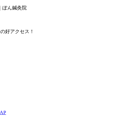
｜ぽん鍼灸院
分の好アクセス！
AP