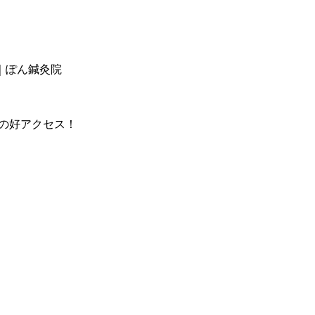
｜ぽん鍼灸院
分の好アクセス！