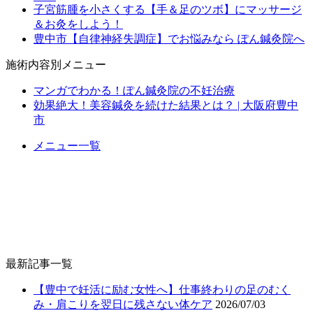
子宮筋腫を小さくする【手＆足のツボ】にマッサージ
＆お灸をしよう！
豊中市【自律神経失調症】でお悩みなら ぽん鍼灸院へ
施術内容別メニュー
マンガでわかる！ぽん鍼灸院の不妊治療
効果絶大！美容鍼灸を続けた結果とは？ | 大阪府豊中
市
メニュー一覧
最新記事一覧
【豊中で妊活に励む女性へ】仕事終わりの足のむく
み・肩こりを翌日に残さない体ケア
2026/07/03