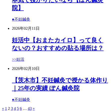
本気で授かりたいなら【ぽん鍼灸
院】
●不妊鍼灸
2026年02月11日
妊活中【おまたカイロ】って良く
ないの？おすすめの貼る場所は？
>>妊活
2026年02月10日
【茨木市】不妊鍼灸で授かる体作り
｜25年の実績 ぽん鍼灸院
●不妊鍼灸
«
1
2
3
4
5
6
…
43
»