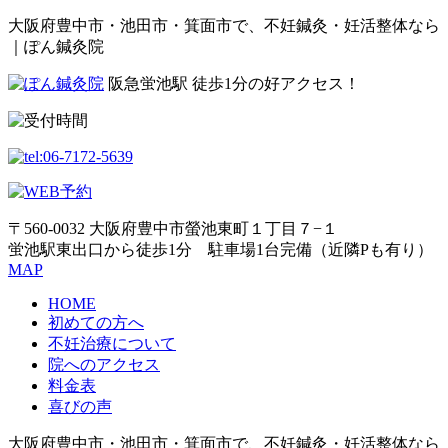
大阪府豊中市・池田市・箕面市で、不妊鍼灸・妊活整体なら
｜ぽん鍼灸院
阪急蛍池駅 徒歩1分の好アクセス！
〒560-0032 大阪府豊中市螢池東町１丁目７−１
蛍池駅東出口から徒歩1分 駐車場1台完備（近隣Pも有り）
MAP
HOME
初めての方へ
不妊治療について
院へのアクセス
料金表
喜びの声
大阪府豊中市・池田市・箕面市で、不妊鍼灸・妊活整体なら