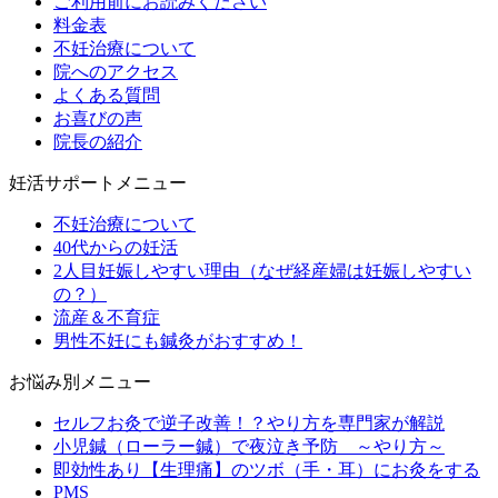
ご利用前にお読みください
料金表
不妊治療について
院へのアクセス
よくある質問
お喜びの声
院長の紹介
妊活サポートメニュー
不妊治療について
40代からの妊活
2人目妊娠しやすい理由（なぜ経産婦は妊娠しやすい
の？）
流産＆不育症
男性不妊にも鍼灸がおすすめ！
お悩み別メニュー
セルフお灸で逆子改善！？やり方を専門家が解説
小児鍼（ローラー鍼）で夜泣き予防 ～やり方～
即効性あり【生理痛】のツボ（手・耳）にお灸をする
PMS