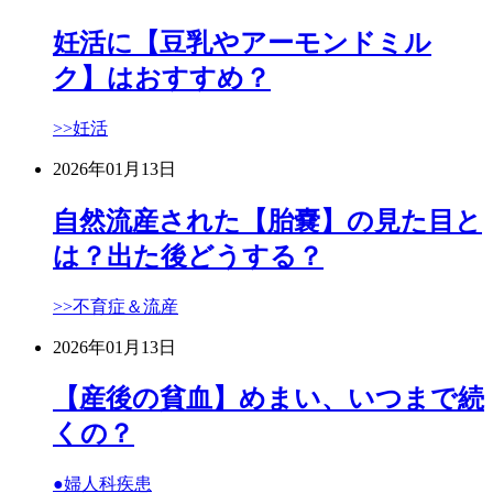
妊活に【豆乳やアーモンドミル
ク】はおすすめ？
>>妊活
2026年01月13日
自然流産された【胎嚢】の見た目と
は？出た後どうする？
>>不育症＆流産
2026年01月13日
【産後の貧血】めまい、いつまで続
くの？
●婦人科疾患