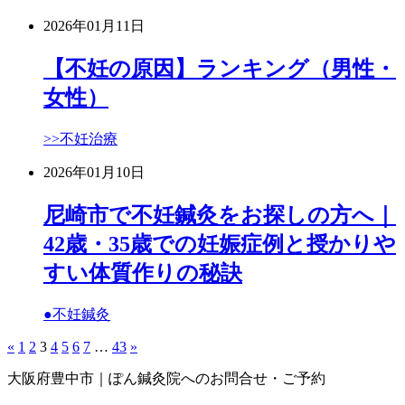
2026年01月11日
【不妊の原因】ランキング（男性・
女性）
>>不妊治療
2026年01月10日
尼崎市で不妊鍼灸をお探しの方へ｜
42歳・35歳での妊娠症例と授かりや
すい体質作りの秘訣
●不妊鍼灸
«
1
2
3
4
5
6
7
…
43
»
大阪府豊中市｜ぽん鍼灸院へのお問合せ・ご予約