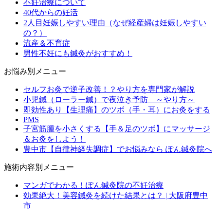
不妊治療について
40代からの妊活
2人目妊娠しやすい理由（なぜ経産婦は妊娠しやすい
の？）
流産＆不育症
男性不妊にも鍼灸がおすすめ！
お悩み別メニュー
セルフお灸で逆子改善！？やり方を専門家が解説
小児鍼（ローラー鍼）で夜泣き予防 ～やり方～
即効性あり【生理痛】のツボ（手・耳）にお灸をする
PMS
子宮筋腫を小さくする【手＆足のツボ】にマッサージ
＆お灸をしよう！
豊中市【自律神経失調症】でお悩みなら ぽん鍼灸院へ
施術内容別メニュー
マンガでわかる！ぽん鍼灸院の不妊治療
効果絶大！美容鍼灸を続けた結果とは？ | 大阪府豊中
市