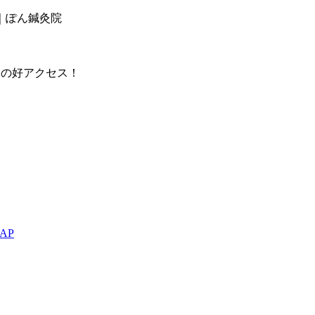
｜ぽん鍼灸院
分の好アクセス！
AP