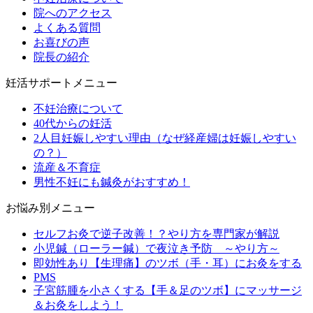
院へのアクセス
よくある質問
お喜びの声
院長の紹介
妊活サポートメニュー
不妊治療について
40代からの妊活
2人目妊娠しやすい理由（なぜ経産婦は妊娠しやすい
の？）
流産＆不育症
男性不妊にも鍼灸がおすすめ！
お悩み別メニュー
セルフお灸で逆子改善！？やり方を専門家が解説
小児鍼（ローラー鍼）で夜泣き予防 ～やり方～
即効性あり【生理痛】のツボ（手・耳）にお灸をする
PMS
子宮筋腫を小さくする【手＆足のツボ】にマッサージ
＆お灸をしよう！