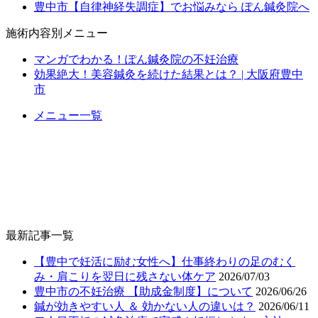
豊中市【自律神経失調症】でお悩みなら ぽん鍼灸院へ
施術内容別メニュー
マンガでわかる！ぽん鍼灸院の不妊治療
効果絶大！美容鍼灸を続けた結果とは？ | 大阪府豊中
市
メニュー一覧
最新記事一覧
【豊中で妊活に励む女性へ】仕事終わりの足のむく
み・肩こりを翌日に残さない体ケア
2026/07/03
豊中市の不妊治療 【助成金制度】について
2026/06/26
鍼が効きやすい人 ＆ 効かない人の違いは？
2026/06/11