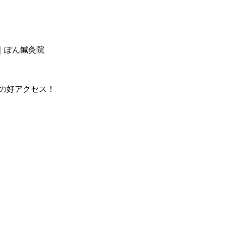
｜ぽん鍼灸院
分の好アクセス！