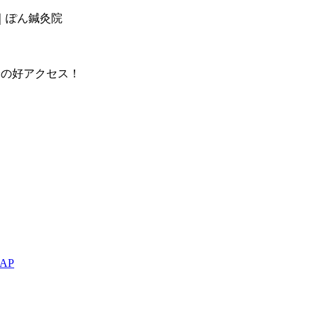
｜ぽん鍼灸院
分の好アクセス！
AP